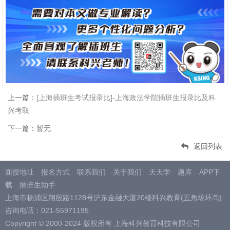
上一篇：
[上海插班生考试报录比]-上海政法学院插班生报录比及科
兴考取
下一篇：暂无
返回列表
面授地址
报名方式
联系我们
关于我们
天天学
题库
APP下
载
插班生助手
上海市杨浦区翔殷路1128号沪东金融大厦20楼科兴教育(五角场环岛)
咨询电话：021-55971195
Copyright © 2000-2024 版权所有 上海科兴教育科技有限公司