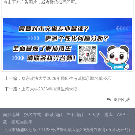
点击下方广告图片，或者微信扫码即可。
上一篇：
华东政法大学2026年插班生考试拟录取名单公示
下一篇：
上海大学2026年插班生预录取
返回列表
面授地址
报名方式
联系我们
关于我们
天天学
题库
APP下
载
插班生助手
上海市杨浦区翔殷路1128号沪东金融大厦20楼科兴教育(五角场环岛)