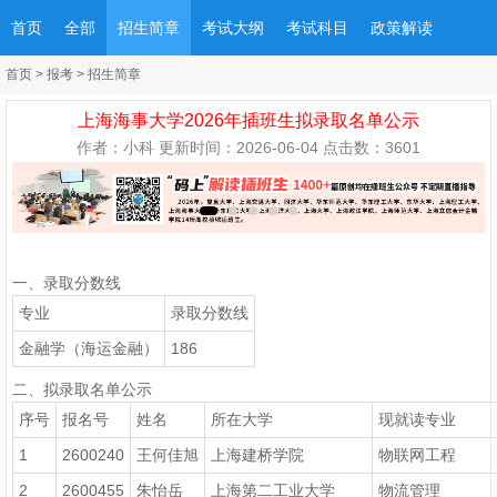
首页
全部
招生简章
考试大纲
考试科目
政策解读
首页
>
报考
>
招生简章
上海海事大学2026年插班生拟录取名单公示
作者：小科 更新时间：2026-06-04 点击数：
3601
一、录取分数线
专业
录取分数线
金融学（海运金融）
186
二、拟录取名单公示
序号
报名号
姓名
所在大学
现就读专业
1
2600240
王何佳旭
上海建桥学院
物联网工程
2
2600455
朱怡岳
上海第二工业大学
物流管理