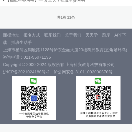
▪
【插班生备考书】— 复旦大学插班生参考书
共
1
页
11
条
面授地址
报名方式
联系我们
关于我们
天天学
题库
APP下
载
插班生助手
上海市杨浦区翔殷路1128号沪东金融大厦20楼科兴教育(五角场环岛)
咨询电话：021-55971195
Copyright © 2000-2024 版权所有 上海科兴教育科技有限公司
沪ICP备2021024186号-2
沪公网安备 31011002000676号