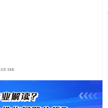
共
1
页
13
条