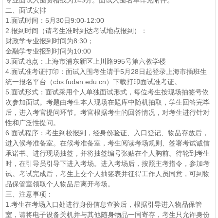
二、面试安排
1.面试时间：5月30日9:00-12:00
2.报到时间（请考生准时到达考试地点报到）：
财政学专业报到时间为8:30；
金融学专业报到时间为10:00
3.面试地点：上海市浦东新区上川路995号第六教学楼
4.面试准考证打印：面试入围考生请于5月28日起登录上海市插班生
统一报名平台（cbs.fudan.edu.cn）下载打印面试准考证。
5.面试形式：面试采用个人单独面试形式，每位考生按现场抽签号依
次参加面试。考题由考生本人现场在题库中随机抽取，学生回答完毕
后，进入考官提问环节。考官根据考生的回答情况，对考生进行针对
性和广泛性提问。
6.面试程序：考生到校报到，经身份验证、入口登记、物品存放后，
进入候考准备室。在候考准备室，考生阅读考场规则、签署考试诚信
承诺书、进行现场抽签，并将抽签编号张贴在个人胸前。待轮到考生
时，在引导员引导下进入考场。进入考场后，按照主考指令，参加考
试。考试完成后，考生上交个人抽签表并征得工作人员同意，可到物
品保管室领取个人物品后离开考场。
三、注意事项：
1.考生在考场入口处进行身份信息查验后，根据引导进入物品保管
室，请将电子设备关机并与其他随身物品一同寄存，考生只允许身份