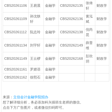
张倚
CBS20261106
王易晨
金融学
CBS20262135
财政学
轩
孙沈轶
黄泓
CBS20261109
金融学
CBS20262136
财政学
轩
斌
倪尚
CBS20261112
阮志玲
金融学
CBS20262138
财政学
昆
薛普
CBS20261134
刘宇轩
金融学
CBS20262149
财政学
维
彭欣
CBS20261149
王云椤
金融学
CBS20262168
财政学
玥
CBS20261161
罗婧语
金融学
CBS20261162
徐熙石
金融学
来源：
立信会计金融学院招办
想了解详细分析，务必添加科兴插班生老师的微信。
点击下方广告图片，或者微信扫码即可。