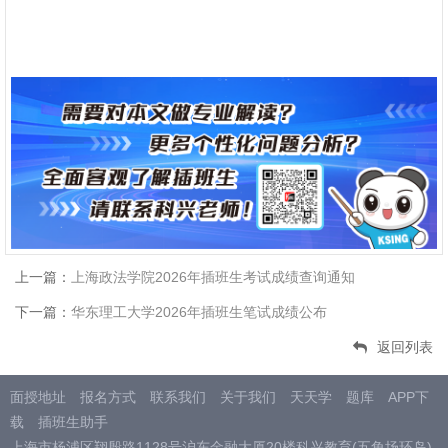
上一篇：
上海政法学院2026年插班生考试成绩查询通知
下一篇：
华东理工大学2026年插班生笔试成绩公布
返回列表
面授地址
报名方式
联系我们
关于我们
天天学
题库
APP下
载
插班生助手
上海市杨浦区翔殷路1128号沪东金融大厦20楼科兴教育(五角场环岛)