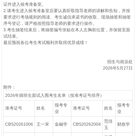
证件进入候考准备室。
2.请考生进入候考准备室后要认真听取指导老师的讲解和告知，并按
要求进行考场规则的阅读、考生诚信承诺书的收取、现场抽签和抽签
序号登记，请严格按照指导老师的要求进行操作。
3.考生抽签结束后，将抽签编号张贴在本人左胸前位置，并保留至面
试结束。
最后预祝各位考生考试顺利并取得优异成绩！
招生与就业处
2026年5月27日
附件：
2026年插班生面试入围考生名单（按准考证号排序）
报考专
报考专
准考证号
姓名
准考证号
姓名
业
业
范佳
CBS20261006
王一宋
金融学
CBS20262004
财政学
玉