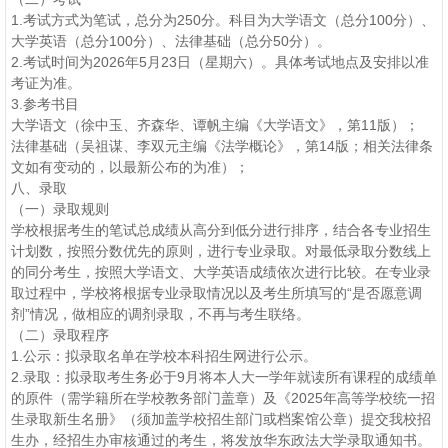
1.考试方式为笔试，总分为250分。科目为大学语文（总分100分）、
大学英语（总分100分）、法律基础（总分50分）。
2.考试时间为2026年5月23日（星期六）。具体考试地点及安排以准
考证为准。
3.参考书目
大学语文（徐中玉、齐森华、谭帆主编《大学语文》，第11版）；
法律基础（吴祖谋、李双元主编《法学概论》，第14版；相关法律条
文如有变动的，以最新公布的为准）；
八、录取
（一）录取规则
学校根据考生的笔试总成绩从高分到低分进行排序，结合各专业招生
计划数，按照分数优先的原则，进行专业录取。对最低录取分数线上
的同分考生，按照大学语文、大学英语成绩依次进行比较。在专业录
取过程中，学校将根据专业录取情况以及考生所填写的“是否愿意调
剂”情况，做相应的调剂录取，不再与考生联络。
（二）录取程序
1.公示：拟录取名单在学校本科招生网进行公示。
2.录取：拟录取考生务必于9月将本人大一学年就读所有课程的成绩单
的原件（需学籍所在学校教务部门盖章）及《2025年高等学校统一招
生录取新生名册》（须加盖学校招生部门或档案馆公章）提交我校招
生办，经招生办审核通过的考生，将发放华东政法大学录取通知书。