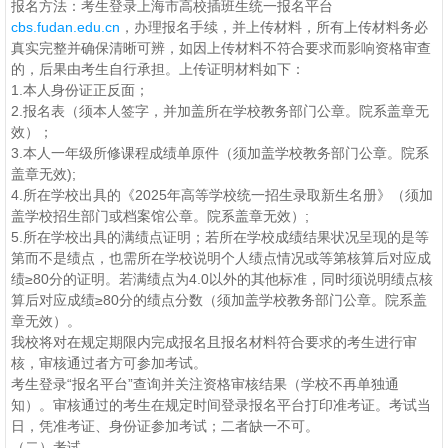
报名方法：考生登录上海市高校插班生统一报名平台
cbs.fudan.edu.cn
，办理报名手续，并上传材料，所有上传材料务必
真实完整并确保清晰可辨，如因上传材料不符合要求而影响资格审查
的，后果由考生自行承担。上传证明材料如下：
1.本人身份证正反面；
2.报名表（须本人签字，并加盖所在学校教务部门公章。院系盖章无
效）；
3.本人一年级所修课程成绩单原件（须加盖学校教务部门公章。院系
盖章无效);
4.所在学校出具的《2025年高等学校统一招生录取新生名册》（须加
盖学校招生部门或档案馆公章。院系盖章无效）;
5.所在学校出具的满绩点证明；若所在学校成绩结果状况呈现的是等
第而不是绩点，也需所在学校说明个人绩点情况或等第核算后对应成
绩≥80分的证明。若满绩点为4.0以外的其他标准，同时须说明绩点核
算后对应成绩≥80分的绩点分数（须加盖学校教务部门公章。院系盖
章无效）。
我校将对在规定期限内完成报名且报名材料符合要求的考生进行审
核，审核通过者方可参加考试。
考生登录“报名平台”查询并关注资格审核结果（学校不再单独通
知）。审核通过的考生在规定时间登录报名平台打印准考证。考试当
日，凭准考证、身份证参加考试；二者缺一不可。
（二）考试