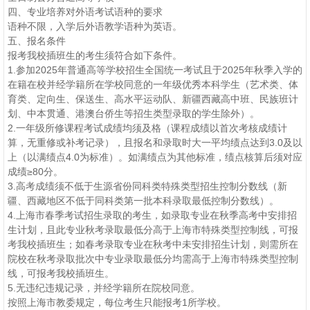
四、专业培养对外语考试语种的要求
语种不限，入学后外语教学语种为英语。
五、报名条件
报考我校插班生的考生须符合如下条件。
1.参加2025年普通高等学校招生全国统一考试且于2025年秋季入学的
在籍在校并经学籍所在学校同意的一年级优秀本科学生（艺术类、体
育类、定向生、保送生、高水平运动队、新疆西藏高中班、民族班计
划、中本贯通、港澳台侨生等招生类型录取的学生除外）。
2.一年级所修课程考试成绩均须及格（课程成绩以首次考核成绩计
算，无重修或补考记录），且报名和录取时大一平均绩点达到3.0及以
上（以满绩点4.0为标准）。如满绩点为其他标准，绩点核算后须对应
成绩≥80分。
3.高考成绩须不低于生源省份同科类特殊类型招生控制分数线（新
疆、西藏地区不低于同科类第一批本科录取最低控制分数线）。
4.上海市春季考试招生录取的考生，如录取专业在秋季高考中安排招
生计划，且此专业秋考录取最低分高于上海市特殊类型控制线，可报
考我校插班生；如春考录取专业在秋考中未安排招生计划，则需所在
院校在秋考录取批次中专业录取最低分均需高于上海市特殊类型控制
线，可报考我校插班生。
5.无违纪违规记录，并经学籍所在院校同意。
按照上海市教委规定，每位考生只能报考1所学校。