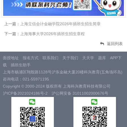
上一篇：
上海立信会计金融学院2026年插班生招生简章
下一篇：
上海海事大学2026年插班生招生章程
返回列表
面授地址
报名方式
联系我们
关于我们
天天学
题库
APP下
载
插班生助手
上海市杨浦区翔殷路1128号沪东金融大厦20楼科兴教育(五角场环岛)
咨询电话：021-55971195
Copyright © 2000-2024 版权所有 上海科兴教育科技有限公司
沪ICP备2021024186号-2
沪公网安备 31011002000676号