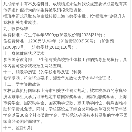
凡成绩单中有不及格科目、成绩绩点未达到我校规定要求或发现有其
他弄虚作假行为的学生将被取消拟录取资格。
插班生正式录取名单由我校报上海市教委审批，按“插班生”途径升入
我校相关专业就读。
九、收费标准
学费标准：每生每学年6500元(沪发改价调[2023]21号)；
住宿费标准：1200元/人/学年（沪价费[2003]56号）（沪财预
[2003]93号）（沪教委财[2012]118号）。
十、身体健康状况要求
参照国家教育部、卫生部有关高校招生体检工作的指导意见执行，具
体内容可登录我校招生网站查询。
十一、颁发学历证书的学校名称及证书种类
修学期满，符合毕业要求，颁发华东政法大学本科毕业证书。
十二、学生资助政策
学校认真执行国家和上海市相关学生资助规定，被本校录取的家庭经
济困难学生入学后可按规定申请国家奖学金、国家励志奖学金、上海
市奖学金、国家助学金、国家助学贷款、勤工助学岗位、特殊困难补
助和学费减免等。同时，学校还设立了综合奖和各类单项奖等学年奖
学金以及30余个社会奖助学金。学校承诺确保被本校录取的学生不因
家庭经济困难而辍学。
十三、监督机制