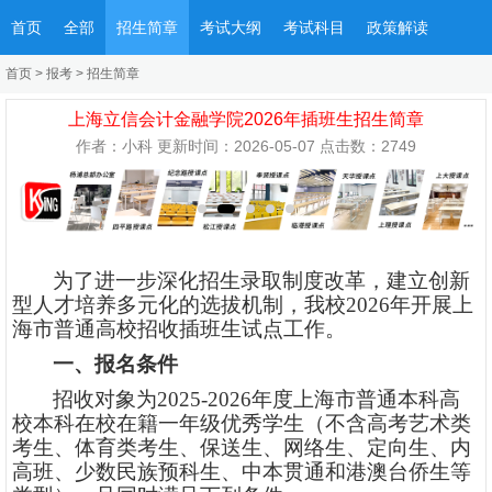
首页
全部
招生简章
考试大纲
考试科目
政策解读
首页
>
报考
>
招生简章
上海立信会计金融学院2026年插班生招生简章
作者：小科 更新时间：2026-05-07 点击数：
2749
为了进一步深化招生录取制度改革，建立创新
型人才培养多元化的选拔机制，我校
202
6
年开展上
海市普通高校招收插班生试点工作。
一、报名条件
招收对象为
202
5
-202
6
年度上海市普通本科高
校本科在校在籍一年级优秀学生（不含高考艺术类
考生、体育类考生、保送生、网络生、定向生、内
高班、少数民族预科生、中本贯通和港澳台侨生等