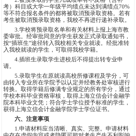
考）科目或大学一年级平均绩点未达到满绩点70%
等不符合报名条件的都将被取消预录取资格。若有
考生被取消预录取资格，我校不再进行递补录取。
3
.学校将预录取名单和有关材料上报上海市教
委审批。经审批同意的学生获发正式录取通知书，
按“插班生”途径转入我校相关专业就读。经批准转
入我校就读的学生，可取得我校学籍。
4
.插班生录取学生进校后不得提出转专业申
请。
5
.
录取学生在原就读高校所修课程及学分，可
由转入专业所在学院予以认定并经教务处审核进行
转换。取得学籍后修满专业规定的所有学分，通过
学校本科毕业资格审核，取得上海立信会计金融学
院本科毕业文凭；符合学士学位授予标准的学生，
获得上海立信会计金融学院学士学位证书。
六、注意事项
1.申请材料应当清晰、真实、完整。申请材料
中存在虚假内容或者隐匿可能对考生产生不利影响