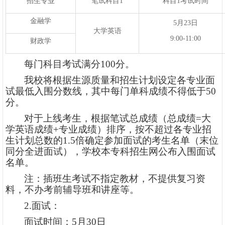
招生专业
笔试科目
1
科目
1考试时间
金融学
5月2
3
日
大学英语
9:00-11:00
财政学
每门科目考试满分
100分。
我校将根据生源质量和招生计划设定各专业面
试最低入围分数线，其中每门单科成绩不得低于
5
0
分
。
对于上线考生，根据笔试总成绩（总成绩
=大
学英语成绩+专业成绩）排序，按不超过各专业招
生计划总数的
1.5
倍确定参加面试的考生名单（末位
同分全进面试），学校本专科招生网公布入围面试
名单。
注：插班生考试不指定教材，不提供复习资
料，不办考前辅导班和讲座等。
2.面试：
面试时间
：
5
月
30
日