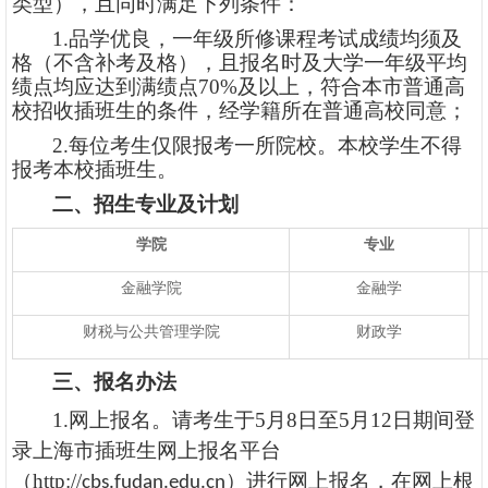
类型），且同时满足下列条件：
1.品学优良，一年级所修课程考试成绩均须及
格（不含补考及格），且报名时及大学一年级平均
绩点均应达到
满绩点
70%
及以上，符合本市普通高
校招收插班生的条件，经学籍所在普通高校同意；
2.每位考生
仅限
报考一
所
院校
。本校学生不得
报考本校插班生。
二、招生专业及计划
学院
专业
金融学院
金融学
财税与公共管理学院
财政学
三、报名办法
1.网上报名。请考生于5月
8
日
至
5月
1
2
日期间登
录上海市插班生网上报名平台
（
http://
）进行网上报名，在网上根
cbs.fudan.edu.cn