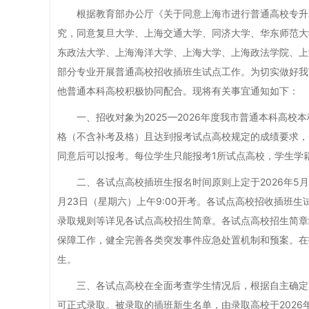
根据教育部办公厅《关于同意上海市进行普通高校专升本、
究，同意复旦大学、上海交通大学、同济大学、华东师范大
东政法大学、上海海洋大学、上海大学、上海政法学院、上海
部分专业开展普通高校招收插班生试点工作。为切实做好我
他普通本科高校积极协同配合。现将有关事宜通知如下：
一、招收对象为2025—2026年度我市普通本科高校
格（不含补考及格）且达到报考试点高校规定的成绩要求，
同意后可以报考。每位学生只能报考1所试点高校，学生学
二、各试点高校插班生报名时间原则上定于2026年5月
月23日（星期六）上午9:00开考。各试点高校招收插班
录取规则等详见各试点高校招生简章。各试点高校招生简章
保障工作，健全完善各类突发事件应急处置机制和预案。在
生。
三、各试点高校在全面考查学生情况后，根据自主确定的
可正式录取。被录取的插班新生名单，由录取高校于2026