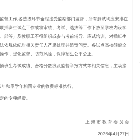
督工作,各选拔环节全程接受监察部门监督，所有测试均应安排在
展插班生试点工作或将审核、考试、选拔等工作下放至学校内设学
、部等）及教职工不得组织或参与考前辅导、应试培训。对插班生
法依规依纪对相关责任人严肃处理并追责问责。各试点高校须健全
操作，强化监督、防范风险，保障招生公平公正。
班生考试成绩、合格分数线及监督举报方式等相关信息，主动接
5年秋季学年相同专业的收费标准执行。
定的专项经费。
上 海 市 教 育 委 员 会
2026年4月27日