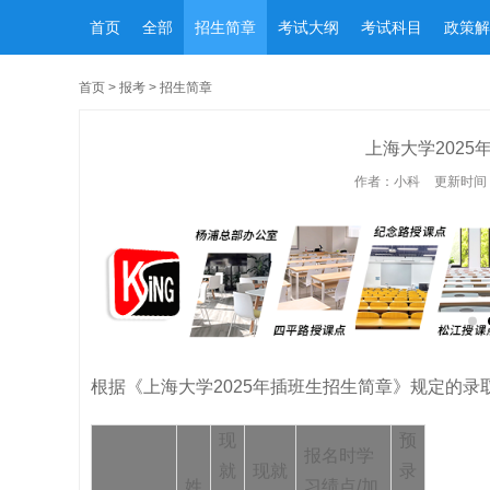
首页
全部
招生简章
考试大纲
考试科目
政策解
首页
>
报考
>
招生简章
上海大学202
作者：小科
更新时间：2
根据《上海大学2025年插班生招生简章》规定的
现
预
报名时学
就
现就
录
姓
习绩点/加