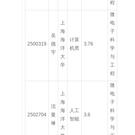
程
微
上
电
海
子
吴
海
计算
科
2500319
德
3.76
洋
机类
学
宇
大
与
学
工
程
微
上
电
海
子
沈
海
人工
科
2502704
曼
3.6
洋
智能
学
琳
大
与