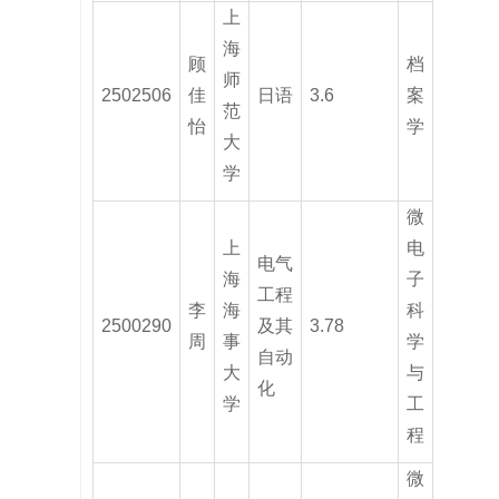
上
海
顾
档
师
2502506
佳
日语
3.6
案
范
怡
学
大
学
微
上
电
电气
海
子
工程
李
海
科
2500290
及其
3.78
周
事
学
自动
大
与
化
学
工
程
微