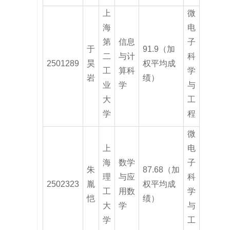
上
微
海
电
第
信息
子
于
91.9（加
二
与计
科
2501289
昊
权平均成
工
算科
学
岩
绩）
业
学
与
大
工
学
程
微
上
电
海
数学
子
朱
87.68（加
理
与应
科
2502323
胤
权平均成
工
用数
学
恺
绩）
大
学
与
学
工