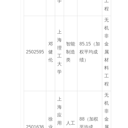
学
工
程
无
机
上
非
海
邓
智能
85.15（加
金
理
2502595
健
制造
权平均成
属
工
伦
类
绩）
材
大
料
学
工
程
无
上
机
海
非
应
徐
88（加权
金
用
人工
2501636
业
平均成
属