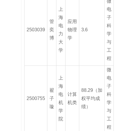
微
上
电
海
子
管
应用
电
科
2503039
奕
物理
3.6
力
学
博
学
大
与
学
工
程
微
上
电
海
子
翟
88.29（加
电
计算
科
2500755
子
权平均成
机
机类
学
璇
绩）
学
与
院
工
程