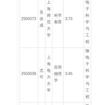
上
电
海
子
吴
师
科学
科
2500273
连
3.73
范
教育
学
成
大
与
学
工
程
微
上
电
海
子
应用
尤
电
科
2503038
物理
3.45
可
力
学
学
大
与
学
工
程