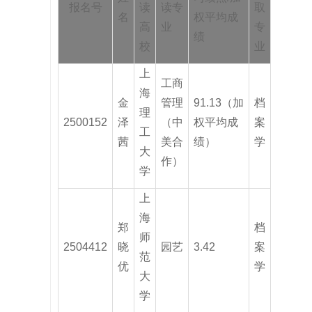
报名号
读
读专
取
名
权平均成
高
业
专
绩
校
业
上
工商
海
金
管理
91.13（加
档
理
2500152
泽
（中
权平均成
案
工
茜
美合
绩）
学
大
作）
学
上
海
郑
档
师
2504412
晓
园艺
3.42
案
范
优
学
大
学